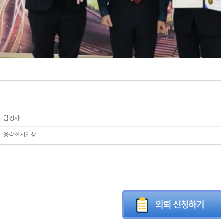
탐정사
용감한시민상