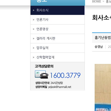
HOME > 홍
회사소식
회사소
언론기사
언론영상
흉기난동범
갤러리 게시판
송영남
2
업무실적
산학협력업체